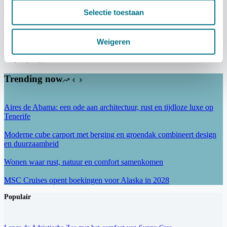
ontwikkeld worden in eerlijke omstandigheden. Het draait ook om
Selectie toestaan
de manier waarop producten worden ontwikkeld: in veilige
werkomstandigheden waarbij arbeid eerlijk vergoed wordt.
Ontdek de ÅSKA speedpedelec op
WWW.ASKA-BIKE.COM
.
Weigeren
Trending now
Aires de Abama: een ode aan architectuur, rust en tijdloze luxe op
Tenerife
Moderne cube carport met berging en groendak combineert design
en duurzaamheid
Wonen waar rust, natuur en comfort samenkomen
MSC Cruises opent boekingen voor Alaska in 2028
Populair