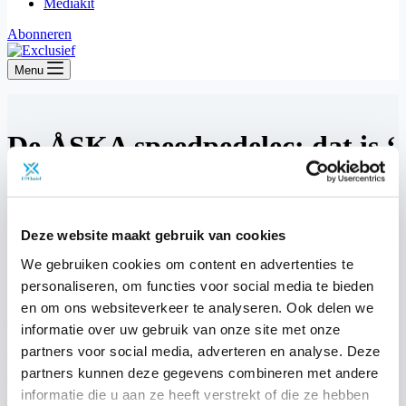
Mediakit
Abonneren
Menu
De ÅSKA speedpedelec: dat is ‘
MADE IN BELGIUM’ met een
duurzame reden.
Deze website maakt gebruik van cookies
30 januari 2023
We gebruiken cookies om content en advertenties te
X-bike
personaliseren, om functies voor social media te bieden
Een speedpedelec die niet alleen ontworpen is in België, maar er
en om ons websiteverkeer te analyseren. Ook delen we
ook wordt gebouwd is een uniek verhaal. Op deze manier maakt
informatie over uw gebruik van onze site met onze
ÅSKA BIKE z’n ambitie om een duurzame Belgische
partners voor social media, adverteren en analyse. Deze
mobiliteitsspeler te zijn helemaal waar.
partners kunnen deze gegevens combineren met andere
Verplaatsingen met de fiets staan bij uitstek voor duurzame
informatie die u aan ze heeft verstrekt of die ze hebben
mobiliteit. Toch is de hedendaagse fietsenproductie niet bijzonder