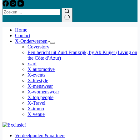
Home
Contact
X-Onderwerpen
Coverstory
Een bericht uit Zuid-Frankrijk, by Ab Kuijer (Living on
the Côte d’Azur)
x-art
X-automotive
X-events
X-lifestyle
X-menswear
X-womenswear
X-top people
X-Travel
X-immo
X-venue
Verdeelpunten & partners