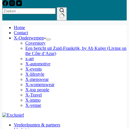
Home
Contact
X-Onderwerpen
Coverstory
Een bericht uit Zuid-Frankrijk, by Ab Kuijer (Living on
the Côte d’Azur)
x-art
X-automotive
X-events
X-lifestyle
X-menswear
X-womenswear
X-top people
X-Travel
X-immo
X-venue
Verdeelpunten & partners