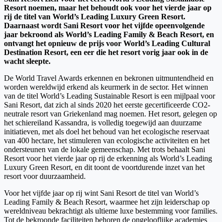
Resort noemen, maar het behoudt ook voor het vierde jaar op
rij de titel van World’s Leading Luxury Green Resort.
Daarnaast wordt Sani Resort voor het vijfde opeenvolgende
jaar bekroond als World’s Leading Family & Beach Resort, en
ontvangt het opnieuw de prijs voor World’s Leading Cultural
Destination Resort, een eer die het resort vorig jaar ook in de
wacht sleepte.
De World Travel Awards erkennen en bekronen uitmuntendheid en
worden wereldwijd erkend als keurmerk in de sector. Het winnen
van de titel World’s Leading Sustainable Resort is een mijlpaal voor
Sani Resort, dat zich al sinds 2020 het eerste gecertificeerde CO2-
neutrale resort van Griekenland mag noemen. Het resort, gelegen op
het schiereiland Kassandra, is volledig toegewijd aan duurzame
initiatieven, met als doel het behoud van het ecologische reservaat
van 400 hectare, het stimuleren van ecologische activiteiten en het
ondersteunen van de lokale gemeenschap. Met trots behaalt Sani
Resort voor het vierde jaar op rij de erkenning als World’s Leading
Luxury Green Resort, en dit toont de voortdurende inzet van het
resort voor duurzaamheid.
Voor het vijfde jaar op rij wint Sani Resort de titel van World’s
Leading Family & Beach Resort, waarmee het zijn leiderschap op
wereldniveau bekrachtigt als ultieme luxe bestemming voor families.
Tot de bekroonde faciliteiten behoren de ongelooflijke academies