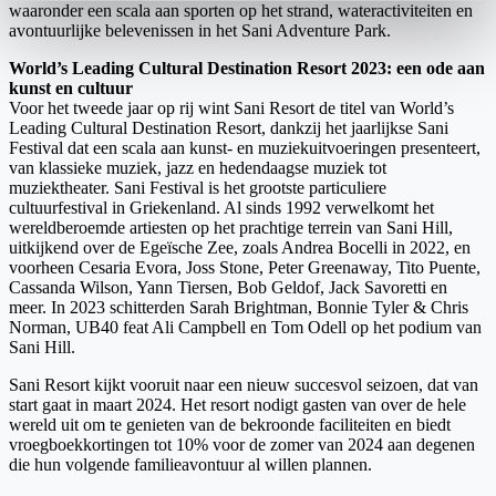
waaronder een scala aan sporten op het strand, wateractiviteiten en
avontuurlijke belevenissen in het Sani Adventure Park.
​World’s Leading Cultural Destination Resort 2023: een ode aan
kunst en cultuur
Voor het tweede jaar op rij wint Sani Resort de titel van World’s
Leading Cultural Destination Resort, dankzij het jaarlijkse Sani
Festival dat een scala aan kunst- en muziekuitvoeringen presenteert,
van klassieke muziek, jazz en hedendaagse muziek tot
muziektheater. Sani Festival is het grootste particuliere
cultuurfestival in Griekenland. Al sinds 1992 verwelkomt het
wereldberoemde artiesten op het prachtige terrein van Sani Hill,
uitkijkend over de Egeïsche Zee, zoals Andrea Bocelli in 2022, en
voorheen Cesaria Evora, Joss Stone, Peter Greenaway, Tito Puente,
Cassanda Wilson, Yann Tiersen, Bob Geldof, Jack Savoretti en
meer. In 2023 schitterden Sarah Brightman, Bonnie Tyler & Chris
Norman, UB40 feat Ali Campbell en Tom Odell op het podium van
Sani Hill.
Sani Resort kijkt vooruit naar een nieuw succesvol seizoen, dat van
start gaat in maart 2024. Het resort nodigt gasten van over de hele
wereld uit om te genieten van de bekroonde faciliteiten en biedt
vroegboekkortingen tot 10% voor de zomer van 2024 aan degenen
die hun volgende familieavontuur al willen plannen.