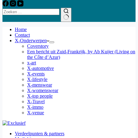
Home
Contact
X-Onderwerpen
Coverstory
Een bericht uit Zuid-Frankrijk, by Ab Kuijer (Living on
the Côte d’Azur)
x-art
X-automotive
X-events
X-lifestyle
X-menswear
X-womenswear
X-top people
X-Travel
X-immo
X-venue
Verdeelpunten & partners