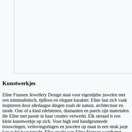
Kunstwerkjes
Eline Fransen Jewellery Design staat voor eigentijdse juwelen met
een minimalistisch, tijdloos en elegant karakter. Eline laat zich vaak
inspireren door alledaagse dingen zoals de natuur, architectuur en
mode. One of a kind edelstenen, diamanten en parels zijn materialen
die Eline met passie in haar creaties verwerkt. Elk sieraad is een
klein kunstwerkje op zich. Voor high end handgesmeede
trouwringen, verlovingsringen en juwelen op maat in een strak jasje
kan je bij haar terecht. Elke creatie van Eline Fransen wordt met