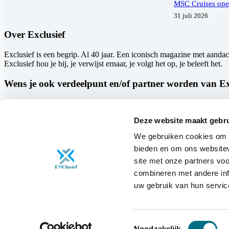
MSC Cruises ope
31 juli 2026
Over Exclusief
Exclusief is een begrip. Al 40 jaar. Een iconisch magazine met aanda
Exclusief hou je bij, je verwijst ernaar, je volgt het op, je beleeft het.
Wens je ook verdeelpunt en/of partner worden van Ex
Mail dan naar
iv@exclusief.be
Deze website maakt gebru
Contact
We gebruiken cookies om c
Exclusief.be is een uitgave van:
AMG
bieden en om ons websitev
p/a Event expo uitgeverij
site met onze partners vo
combineren met andere inf
Adres:
Coupure rechts 88, 9000 Gent België
uw gebruik van hun servic
Sales: Ine Van Besien
0032(0)472 90 06 17
Editorial: Erik De Ridder
0032(0)486 13 13 13
Toestemmingsselectie
Noodzakelijk