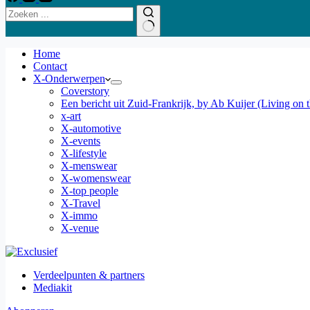
Home
Contact
X-Onderwerpen
Coverstory
Een bericht uit Zuid-Frankrijk, by Ab Kuijer (Living on 
x-art
X-automotive
X-events
X-lifestyle
X-menswear
X-womenswear
X-top people
X-Travel
X-immo
X-venue
Verdeelpunten & partners
Mediakit