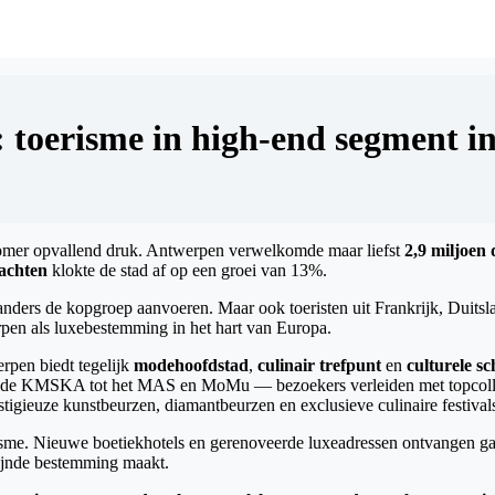
toerisme in high-end segment in 
zomer opvallend druk. Antwerpen verwelkomde maar liefst
2,9 miljoen 
nachten
klokte de stad af op een groei van 13%.
anders de kopgroep aanvoeren. Maar ook toeristen uit Frankrijk, Duitsl
rpen als luxebestemming in het hart van Europa.
erpen biedt tegelijk
modehoofdstad
,
culinair trefpunt
en
culturele s
wde KMSKA tot het MAS en MoMu — bezoekers verleiden met topcollectie
igieuze kunstbeurzen, diamantbeurzen en exclusieve culinaire festival
sme. Nieuwe boetiekhotels en gerenoveerde luxeadressen ontvangen gast
fijnde bestemming maakt.