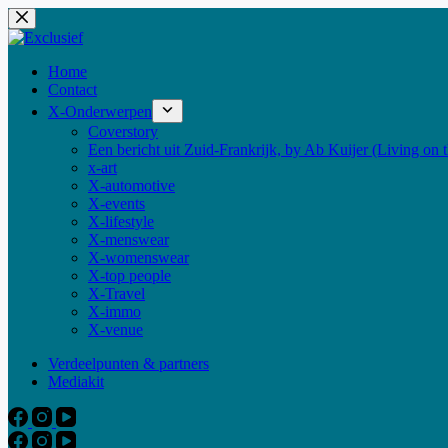
Skip
to
content
Home
Contact
X-Onderwerpen
Coverstory
Een bericht uit Zuid-Frankrijk, by Ab Kuijer (Living on 
x-art
X-automotive
X-events
X-lifestyle
X-menswear
X-womenswear
X-top people
X-Travel
X-immo
X-venue
Verdeelpunten & partners
Mediakit