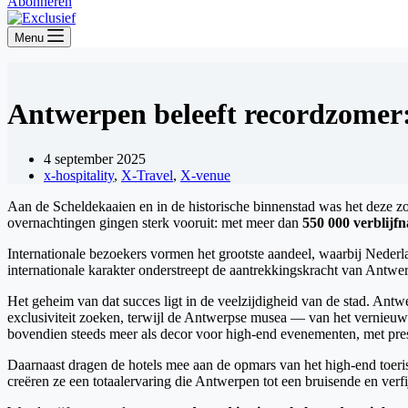
Abonneren
Menu
Antwerpen beleeft recordzomer: 
4 september 2025
x-hospitality
,
X-Travel
,
X-venue
Aan de Scheldekaaien en in de historische binnenstad was het deze 
overnachtingen gingen sterk vooruit: met meer dan
550 000 verblijf
Internationale bezoekers vormen het grootste aandeel, waarbij Nederl
internationale karakter onderstreept de aantrekkingskracht van Antwe
Het geheim van dat succes ligt in de veelzijdigheid van de stad. Antw
exclusiviteit zoeken, terwijl de Antwerpse musea — van het vernieu
bovendien steeds meer als decor voor high-end evenementen, met prest
Daarnaast dragen de hotels mee aan de opmars van het high-end toeri
creëren ze een totaalervaring die Antwerpen tot een bruisende en ver