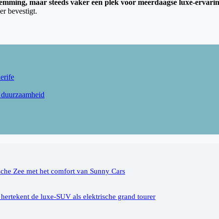
estemming, maar steeds vaker een plek voor meerdaagse luxe-ervari
er bevestigt.
erife
n duurzaamheid
sche Zee met het comfort van Sunny Cars
ertekent de luxe-SUV als elektrische grand tourer